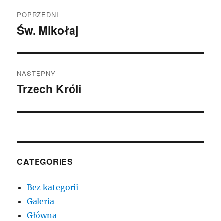
Nawigacja
POPRZEDNI
wpisu
Św. Mikołaj
Poprzedni
wpis:
NASTĘPNY
Trzech Króli
Następny
wpis:
CATEGORIES
Bez kategorii
Galeria
Główna