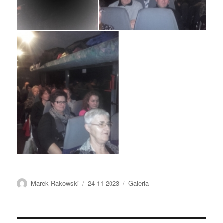
Autor
Data
Kategorie
Marek Rakowski
24-11-2023
Galeria
publikacji