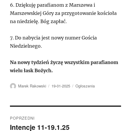
6. Dziękuję parafianom z Marszewa i
Marszewskiej Góry za przygotowanie kościoła
na niedzielę. Bóg zapłać.
7. Do nabycia jest nowy numer Gościa
Niedzielnego.
Na nowy tydzień życzę wszystkim parafianom
wielu łask Bożych.
Autor
Data
Kategorie
Marek Rakowski
19-01-2025
Ogłoszenia
publikacji
Nawigacja
POPRZEDNI
wpisu
Intencje 11-19.1.25
Poprzedni