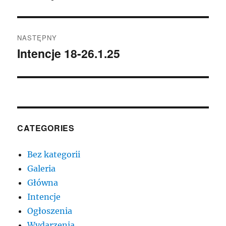
wpis:
NASTĘPNY
Intencje 18-26.1.25
Następny
wpis:
CATEGORIES
Bez kategorii
Galeria
Główna
Intencje
Ogłoszenia
Wydarzenia