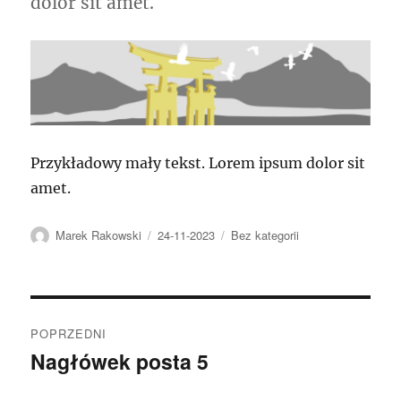
dolor sit amet.
Przykładowy mały tekst. Lorem ipsum dolor sit
amet.
Autor
Data
Kategorie
Marek Rakowski
24-11-2023
Bez kategorii
publikacji
Nawigacja
POPRZEDNI
wpisu
Nagłówek posta 5
Poprzedni
wpis: