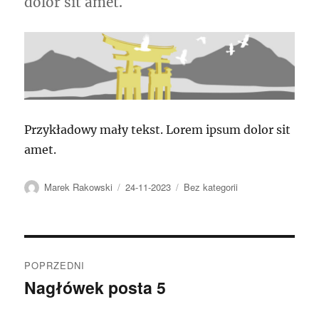
dolor sit amet.
Przykładowy mały tekst. Lorem ipsum dolor sit
amet.
Autor
Data
Kategorie
Marek Rakowski
24-11-2023
Bez kategorii
publikacji
Nawigacja
POPRZEDNI
wpisu
Nagłówek posta 5
Poprzedni
wpis: