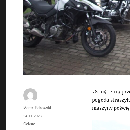
28-04-2019 prze
pogoda straszyła
Autor
Marek Rakowski
maszyny poświę
Data
24-11-2023
publikacji
Kategorie
Galeria