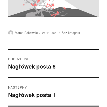
Autor
Data
Kategorie
Marek Rakowski
24-11-2023
Bez kategorii
publikacji
Nawigacja
POPRZEDNI
wpisu
Nagłówek posta 6
Poprzedni
wpis:
NASTĘPNY
Nagłówek posta 1
Następny
wpis: