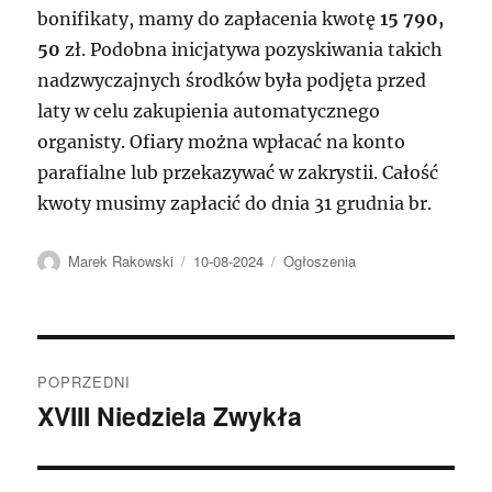
bonifikaty, mamy do zapłacenia kwotę
15 790,
50
zł. Podobna inicjatywa pozyskiwania takich
nadzwyczajnych środków była podjęta przed
laty w celu zakupienia automatycznego
organisty. Ofiary można wpłacać na konto
parafialne lub przekazywać w zakrystii. Całość
kwoty musimy zapłacić do dnia 31 grudnia br.
Autor
Data
Kategorie
Marek Rakowski
10-08-2024
Ogłoszenia
publikacji
Nawigacja
POPRZEDNI
wpisu
XVIII Niedziela Zwykła
Poprzedni
wpis: