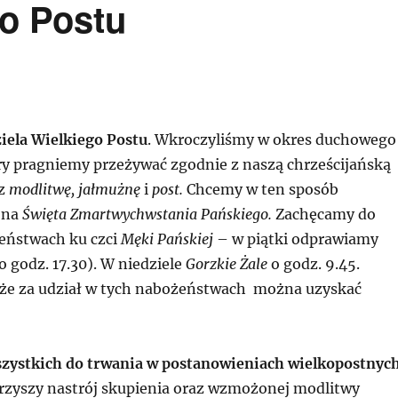
go Postu
dziela Wielkiego Postu
. Wkroczyliśmy w okres duchowego
ry pragniemy przeżywać zgodnie z naszą chrześcijańską
ez
modlitwę, jałmużnę
i
post.
Chcemy w ten sposób
 na
Święta Zmartwychwstania Pańskiego.
Zachęcamy do
eństwach ku czci
Męki Pańskiej
– w piątki odprawiamy
 godz. 17.30). W niedziele
Gorzkie Żale
o godz. 9.45.
że za udział w tych nabożeństwach można uzyskać
zystkich do trwania w postanowieniach wielkopostnyc
zyszy nastrój skupienia oraz wzmożonej modlitwy