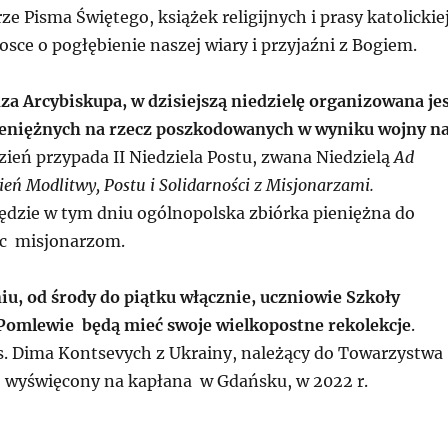
ze Pisma Świętego, książek religijnych i prasy katolickiej
sce o pogłębienie naszej wiary i przyjaźni z Bogiem.
za Arcybiskupa, w dzisiejszą niedzielę organizowana je
ieniężnych na rzecz poszkodowanych w wyniku wojny n
zień przypada II Niedziela Postu, zwana Niedzielą
Ad
ień Modlitwy, Postu i Solidarności z Misjonarzami.
dzie w tym dniu ogólnopolska zbiórka pieniężna do
c misjonarzom.
iu, od środy do piątku włącznie, uczniowie Szkoły
Pomlewie będą mieć swoje wielkopostne rekolekcje
.
s. Dima Kontsevych z Ukrainy, należący do Towarzystwa
 wyświęcony na kapłana w Gdańsku, w 2022 r.