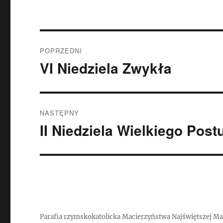
Nawigacja
POPRZEDNI
wpisu
VI Niedziela Zwykła
Poprzedni
wpis:
NASTĘPNY
II Niedziela Wielkiego Post
Następny
wpis:
Parafia rzymskokatolicka Macierzyństwa Najświętszej Ma