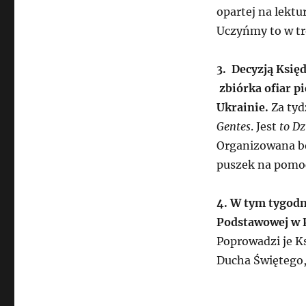
opartej na lektur
Uczyńmy to w tro
3.
Decyzją Księd
zbiórka ofiar p
Ukrainie.
Za tyd
Gentes
. Jest
to Dz
Organizowana bę
puszek na pomo
4. W tym tygodn
Podstawowej w 
Poprowadzi je K
Ducha Świętego,