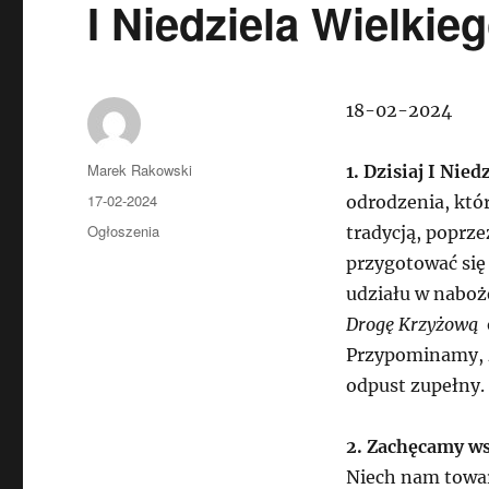
I Niedziela Wielkie
18-02-2024
Autor
Marek Rakowski
1. Dzisiaj I Nie
Data
17-02-2024
odrodzenia, któ
publikacji
Kategorie
Ogłoszenia
tradycją, poprz
przygotować się
udziału w naboż
Drogę Krzyżową
o
Przypominamy, 
odpust zupełny.
2. Zachęcamy ws
Niech nam towar