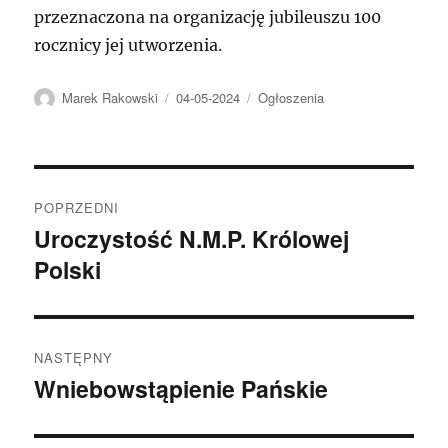
przeznaczona na organizację jubileuszu 100
rocznicy jej utworzenia.
Autor
Data
Kategorie
Marek Rakowski
04-05-2024
Ogłoszenia
publikacji
Nawigacja
POPRZEDNI
wpisu
Uroczystość N.M.P. Królowej
Poprzedni
Polski
wpis:
NASTĘPNY
Wniebowstąpienie Pańskie
Następny
wpis: