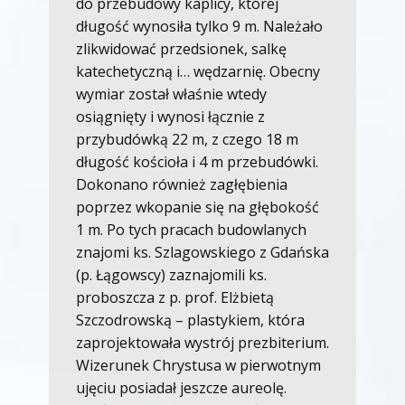
do przebudowy kaplicy, której
długość wynosiła tylko 9 m. Należało
zlikwidować przedsionek, salkę
katechetyczną i… wędzarnię. Obecny
wymiar został właśnie wtedy
osiągnięty i wynosi łącznie z
przybudówką 22 m, z czego 18 m
długość kościoła i 4 m przebudówki.
Dokonano również zagłębienia
poprzez wkopanie się na głębokość
1 m. Po tych pracach budowlanych
znajomi ks. Szlagowskiego z Gdańska
(p. Łągowscy) zaznajomili ks.
proboszcza z p. prof. Elżbietą
Szczodrowską – plastykiem, która
zaprojektowała wystrój prezbiterium.
Wizerunek Chrystusa w pierwotnym
ujęciu posiadał jeszcze aureolę.