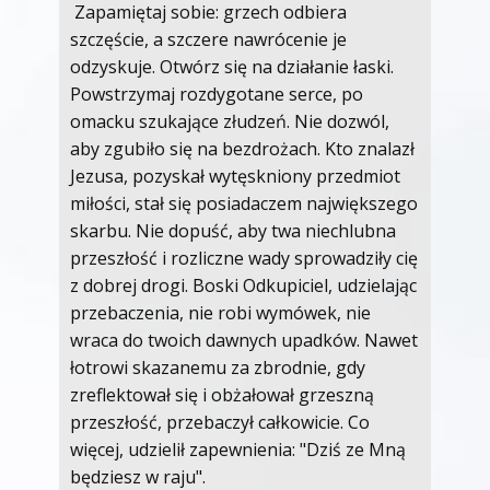
Zapamiętaj sobie: grzech odbiera
szczęście, a szczere nawrócenie je
odzyskuje. Otwórz się na działanie łaski.
Powstrzymaj rozdygotane serce, po
omacku szukające złudzeń. Nie dozwól,
aby zgubiło się na bezdrożach. Kto znalazł
Jezusa, pozyskał wytęskniony przedmiot
miłości, stał się posiadaczem największego
skarbu. Nie dopuść, aby twa niechlubna
przeszłość i rozliczne wady sprowadziły cię
z dobrej drogi. Boski Odkupiciel, udzielając
przebaczenia, nie robi wymówek, nie
wraca do twoich dawnych upadków. Nawet
łotrowi skazanemu za zbrodnie, gdy
zreflektował się i obżałował grzeszną
przeszłość, przebaczył całkowicie. Co
więcej, udzielił zapewnienia: "Dziś ze Mną
będziesz w raju".